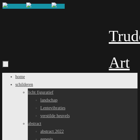
Ga
naar
de
inhoud
Trud
Art
Ga
home
naar
schilderen
de
licht figuratief
inhoud
landschap
Lentevibraties
verstilde heuvels
abstract
abstract.2022
genesis