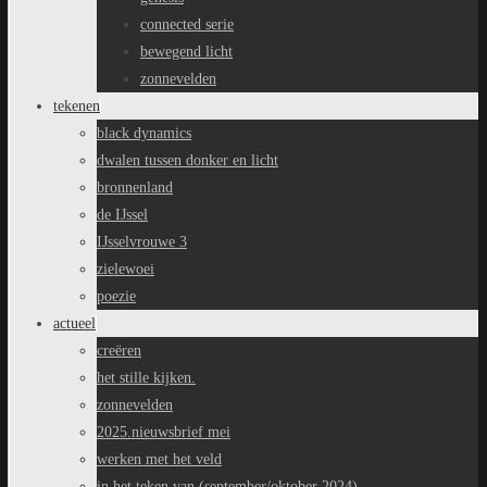
connected serie
bewegend licht
zonnevelden
tekenen
black dynamics
dwalen tussen donker en licht
bronnenland
de IJssel
IJsselvrouwe 3
zielewoei
poezie
actueel
creëren
het stille kijken.
zonnevelden
2025.nieuwsbrief mei
werken met het veld
in het teken van (september/oktober 2024)