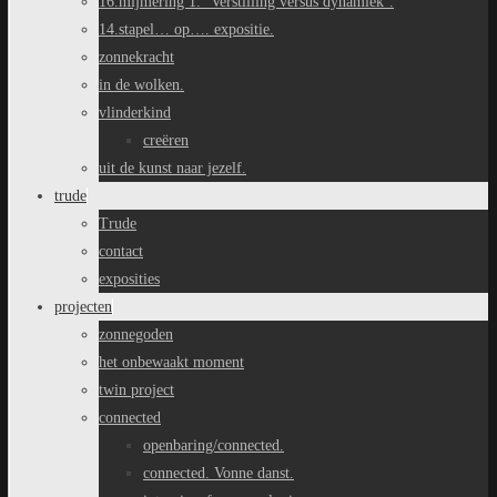
16.mijmering 1. ‘Verstilling versus dynamiek’.
14.stapel… op…. expositie.
zonnekracht
in de wolken.
vlinderkind
creëren
uit de kunst naar jezelf.
trude
Trude
contact
exposities
projecten
zonnegoden
het onbewaakt moment
twin project
connected
openbaring/connected.
connected. Vonne danst.