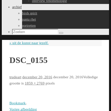
interview fenomenologie
archief
birds spirit
panta rhei
portretten
Zoeken
Zoeken
naar:
«
uit de kunst naar jezelf.
DSC_0155
trudeart
december 20, 2016
december 20, 2016
Volledige
grootte is
1859 × 2769
pixels
Bookmark
.
Vorige afbeelding