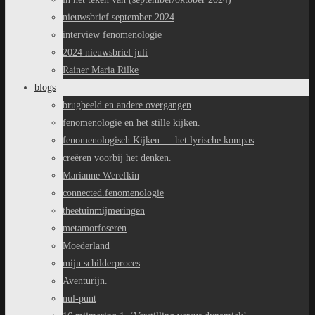
nieuwsbrief september 2024
interview fenomenologie
2024 nieuwsbrief juli
Rainer Maria Rilke
blogs
brugbeeld en andere overgangen
fenomenologie en het stille kijken.
fenomenologisch Kijken — het lyrische kompas
creëren voorbij het denken.
Marianne Werefkin
connected.fenomenologie
theetuinmijmeringen
metamorfoseren
Moederland
mijn schilderproces
Aventurijn.
nul-punt