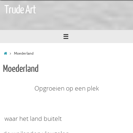
Ga
Trude Art
naar
de
inhoud
Home
Moederland
Moederland
Opgroeien op een plek
waar het land buitelt