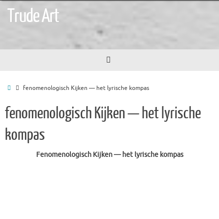
Ga
Trude Art
naar
de
inhoud
Home
fenomenologisch Kijken — het lyrische kompas
fenomenologisch Kijken — het lyrische
kompas
Fenomenologisch Kijken — het lyrische kompas