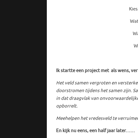
Kies een kleur. Wat d
Wat doet bv geel in
Waar in de natuur
Welke toestand is
Ik startte een project met als wens, ve
Het veld samen vergroten en versterken.
doorstromen tijdens het samen zijn. Sa
in dat draagvlak van onvoorwaardelijke
opborrelt.
Meehelpen het vredesveld te verruimen 
En kijk nu eens, een half jaar later……