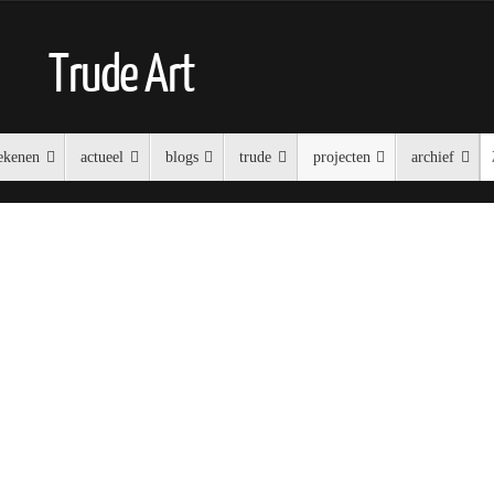
Trude Art
ekenen
actueel
blogs
trude
projecten
archief