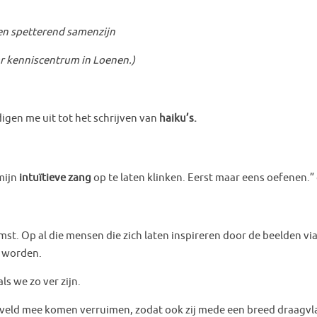
etterend samenzijn
niscentrum in Loenen.)
igen me uit tot het schrijven van
haiku’s.
mijn
intuïtieve zang
op te laten klinken. Eerst maar eens oefenen.”
t. Op al die mensen die zich laten inspireren door de beelden vi
t worden.
als we zo ver zijn.
veld mee komen verruimen, zodat ook zij mede een breed draagvla