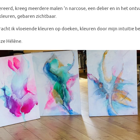
erd, kreeg meerdere malen ‘n narcose, een delier en in het ontva
leuren, gebaren zichtbaar.
cht ik vloeiende kleuren op doeken, kleuren door mijn intuïtie b
uze Hélène.