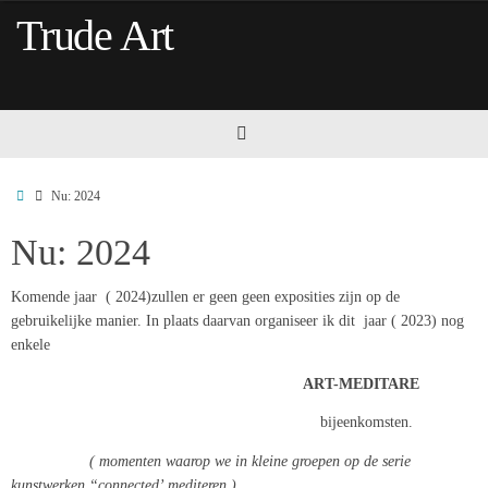
Ga
Trude Art
naar
de
inhoud
Home
Nu: 2024
Nu: 2024
Komende jaar ( 2024)zullen er geen geen exposities zijn op de
gebruikelijke manier. In plaats daarvan organiseer ik dit jaar ( 2023) nog
enkele
ART-MEDITARE
bijeenkomsten.
( momenten waarop we in kleine groepen op de serie
kunstwerken “connected’ mediteren.)