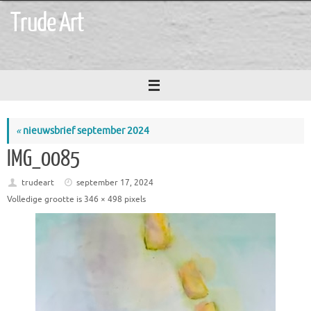
Ga
Trude Art
naar
de
inhoud
«
nieuwsbrief september 2024
IMG_0085
trudeart
september 17, 2024
Volledige grootte is
346 × 498
pixels