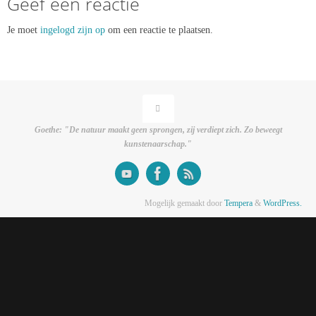
Geef een reactie
Je moet
ingelogd zijn op
om een reactie te plaatsen.
Goethe: "De natuur maakt geen sprongen, zij verdiept zich. Zo beweegt
kunstenaarschap."
Mogelijk gemaakt door
Tempera
&
WordPress.