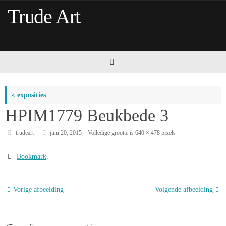
Ga
Trude Art
naar
de
inhoud
«
exposities
HPIM1779 Beukbede 3
trudeart
juni 20, 2015
Volledige grootte is
640 × 478
pixels
Bookmark
.
Vorige afbeelding
Volgende afbeelding