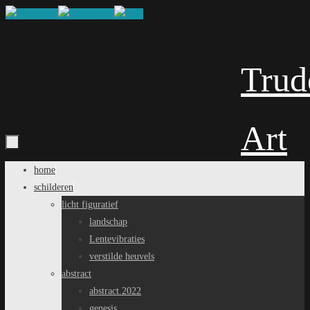
Ga
naar
de
inhoud
Trud
Art
Ga
home
naar
schilderen
de
licht figuratief
inhoud
landschap
Lentevibraties
verstilde heuvels
abstract
abstract.2022
genesis