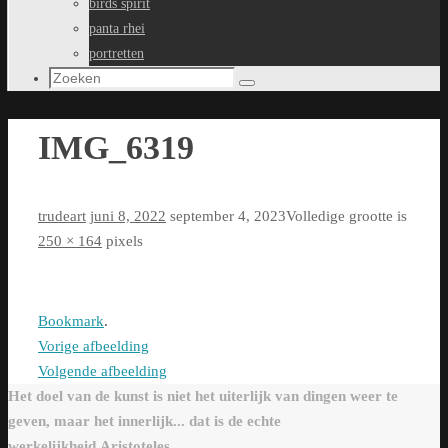
birds spirit
panta rhei
portretten
Zoeken
Zoeken
naar:
IMG_6319
trudeart
juni 8, 2022
september 4, 2023
Volledige grootte is
250 × 164
pixels
Bookmark
.
Vorige afbeelding
Volgende afbeelding
Het doel van de kunst is niet het uiterlijk van dingen weer te
geven, maar het innerlijk... dat is de echte
werkelijkheid.Aristoteles