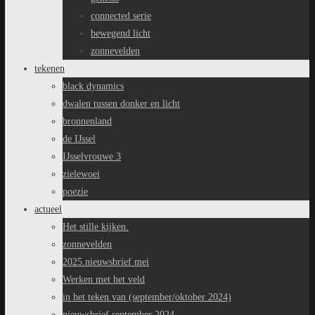
connected serie
bewegend licht
zonnevelden
tekenen
black dynamics
dwalen tussen donker en licht
bronnenland
de IJssel
IJsselvrouwe 3
zielewoei
poezie
actueel
Het stille kijken.
zonnevelden
2025.nieuwsbrief mei
Werken met het veld
in het teken van (september/oktober 2024)
nieuwsbrief september 2024