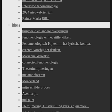
Interview fenomenologie
2024 nieuwsbrief juli
Rainer Maria Rilke
blogs
brugbeeld en andere overgangen
fenomenologie en het stille kijken.
Fenomenologisch Kijken — het lyrische kompas
creëren voorbij het denken.
Marianne Werefkin
connected.fenomenologie
Theetuinmijmeringen
metamorfoseren
Moederland
mijn schilderproces
Aventurijn.
nul-punt
16.mijmering 1. ‘Verstilling versus dynamiek’.