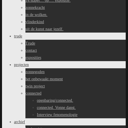
14.stapel… op…. expositie.
zonnekracht
in de wolken.
vlinderkind
uit de kunst naar jezelf.
trude
Trude
contact
exposities
projecten
zonnegoden
het onbewaakt moment
twin project
connected
openbaring/connected.
connected. Vonne danst.
Interview fenomenologie
archief