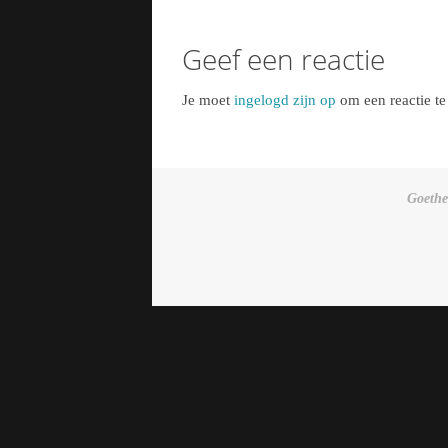
Geef een reactie
Je moet
ingelogd zijn op
om een reactie te
Goethe