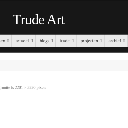
Trude Art
nen
actueel
blogs
trude
projecten
archief
grootte is
2201 × 3220
pixels