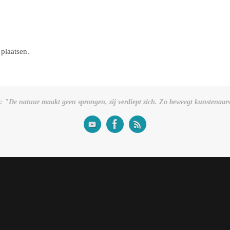
 plaatsen.
: "De natuur maakt geen sprongen, zij verdiept zich. Zo beweegt kunstenaar