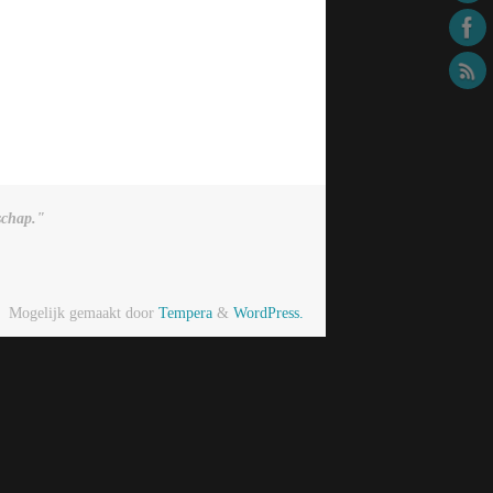
schap."
Mogelijk gemaakt door
Tempera
&
WordPress.