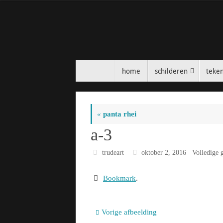
Ga
naar
de
inhoud
Ga
home
schilderen
teke
naar
de
inhoud
«
panta rhei
a-3
trudeart
oktober 2, 2016
Volledige 
Bookmark
.
Vorige afbeelding