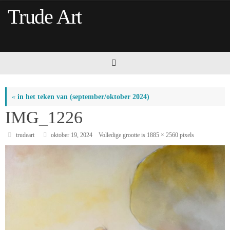
Ga
Trude Art
naar
de
inhoud
«
in het teken van (september/oktober 2024)
IMG_1226
trudeart
oktober 19, 2024
Volledige grootte is
1885 × 2560
pixels