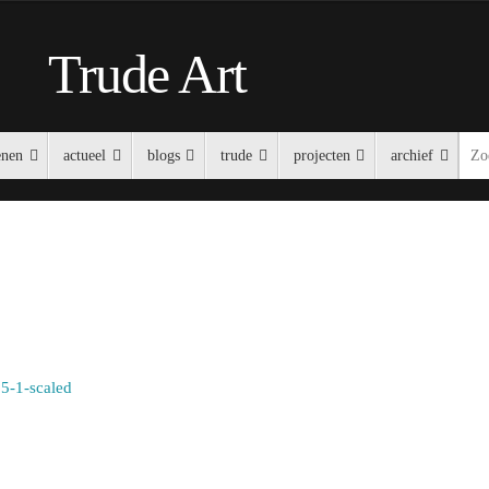
Trude Art
enen
actueel
blogs
trude
projecten
archief